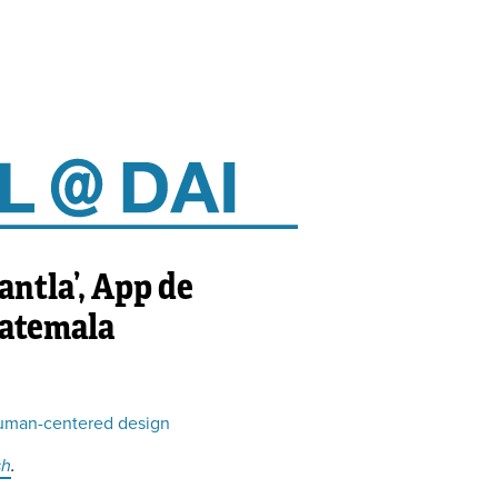
ntla’, App de
uatemala
uman-centered design
sh
.